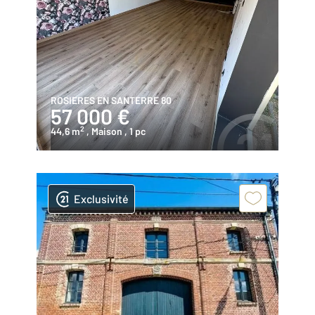
ROSIERES EN SANTERRE 80
57 000 €
2
44,6 m
, Maison
, 1 pc
Exclusivité