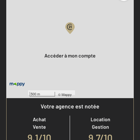
Parlons de vous, parlons biens
Votre compte :
Accéder à mon compte
500 m
©
Mappy
Votre agence est notée
Achat
Location
Vente
Gestion
9,1
/
10
9,7/10