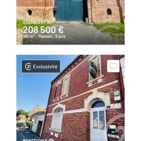
GUERBIGNY 80
208 500 €
2
185 m
, Maison
, 5 pcs
Exclusivité
MONTDIDIER 80