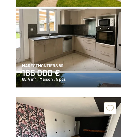
MARESTMONTIERS 80
165 000 €
2
85,4 m
, Maison
, 5 pcs