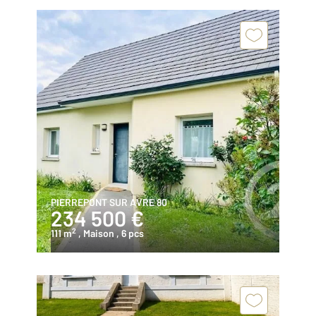
PIERREPONT SUR AVRE 80
234 500 €
2
111 m
, Maison
, 6 pcs