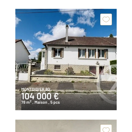
MONTDIDIER 80
104 000 €
2
78 m
, Maison
, 5 pcs