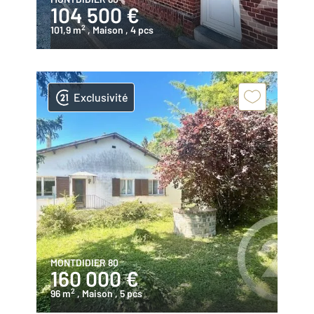
104 500 €
2
101,9 m
, Maison
, 4 pcs
Exclusivité
MONTDIDIER 80
160 000 €
2
96 m
, Maison
, 5 pcs