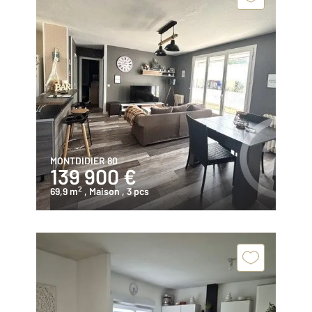
MONTDIDIER 80
139 900 €
2
69,9 m
, Maison
, 3 pcs