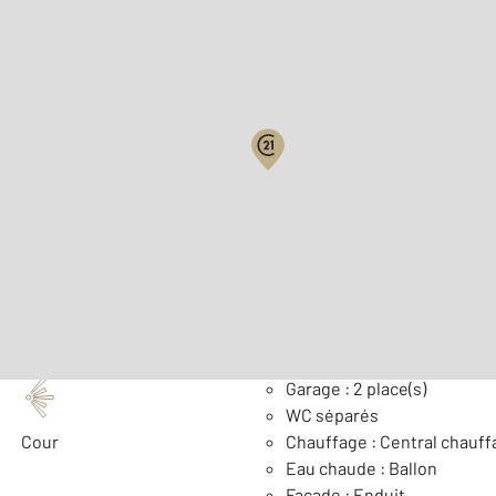
Biens vendus
2
Surface habitable : 111 m
Nombre de pièces : 6
[Voi
Général
Garage : 2 place(s)
WC séparés
Cour
Chauffage : Central chauff
Eau chaude : Ballon
Façade : Enduit