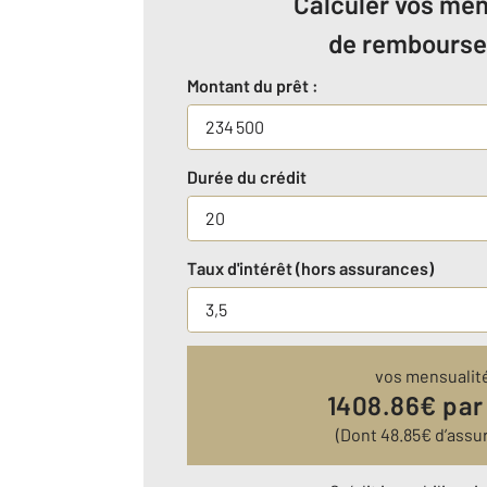
Calculer vos men
de rembours
Montant du prêt :
Durée du crédit
Taux d'intérêt (hors assurances)
vos mensualit
1408.86
€ par
(Dont
48.85
€ d’assu