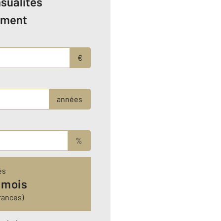
sualités
ement
€
années
%
és
 mois
rances)