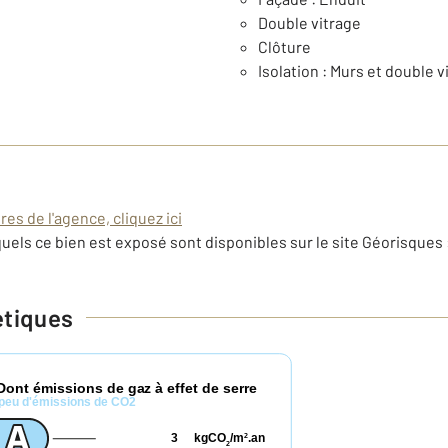
Double vitrage
Clôture
Isolation : Murs et double v
es de l'agence, cliquez ici
uels ce bien est exposé sont disponibles sur le site Géorisques 
étiques
Dont émissions de gaz à effet de serre
peu d'émissions de CO2
3
kgCO
/m
.an
2
2