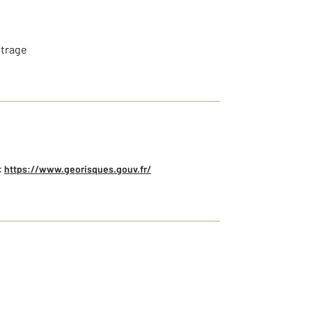
itrage
:
https://www.georisques.gouv.fr/