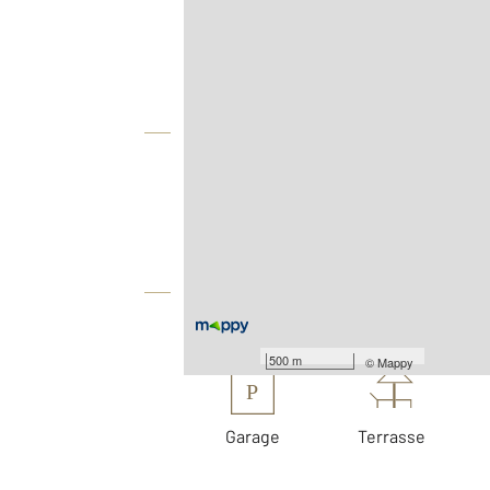
Agence
Vue globale
2
Surface totale : 111 m
2
Surface terrain : 1 000 m
Équipements
Les plus
500 m
©
Mappy
P
Garage
Terrasse