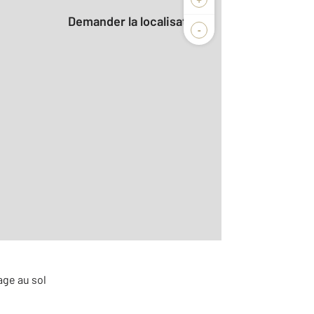
Demander la localisation
-
r le détail]
age au sol