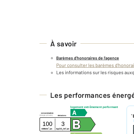
À savoir
Barèmes d'honoraires de l'agence
Pour consulter les barèmes d'honorair
Les informations sur les risques auxq
Les performances énerg
logement extrêmement performant
consommation
*
(énergie primaire)
émissions
100
3
2
2
kWh/m
.an
kg CO
/m
.an
2