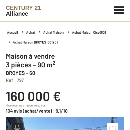
CENTURY 21
Alliance
Accueil
Achat
Achat Maison
Achat Maison Oise (60)
Achat Maison BROYES (60120)
Maison à vendre
2
3 pièces - 90 m
BROYES - 60
Ref : 797
160 000 €
Honoraires charge vendeur
104 avis (achat/vente) : 9,1/10