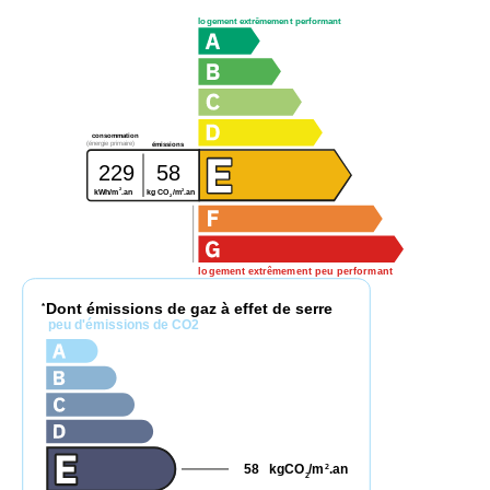
logement extrêmement performant
consommation
(énergie primaire)
émissions
229
58
2
2
kg CO
/m
.an
kWh/m
.an
2
logement extrêmement peu performant
Dont émissions de gaz à effet de serre
*
peu d'émissions de CO2
58
kgCO
/m
.an
2
2