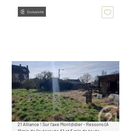
Exclusivité
ASSAINVILLERS 80
2
588 m
Ref : 318
Terrain à vendre
41 000 €
EN EXCLUSIVITE dans notre agence CENTURY
21 Alliance ! Sur l'axe Montdidier - Ressons (A
15min de l'autoroute A1 et 5 min de toute