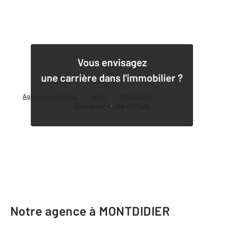
1
Vous envisagez
une carrière dans l'immobilier ?
Agence immobilière
Vente
Vente terrain
Découvrir nos offres
Notre agence à MONTDIDIER