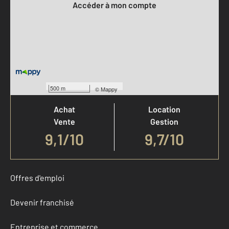
Accéder à mon compte
Votre agence est notée
500 m
©
Mappy
Achat
Location
Vente
Gestion
9,1
/
10
9,7/10
Offres d'emploi
Devenir franchisé
Entreprise et commerce