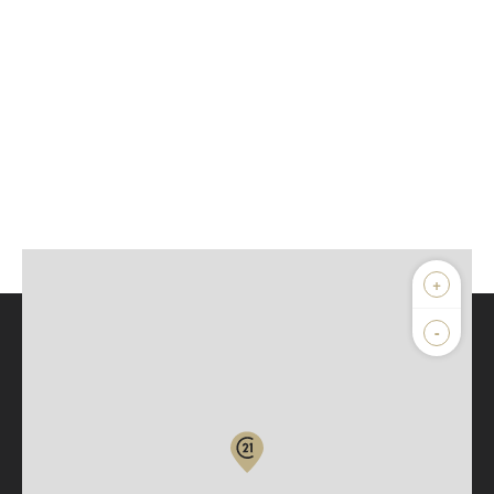
+
-
Parlons de vous, parlons biens
Votre compte :