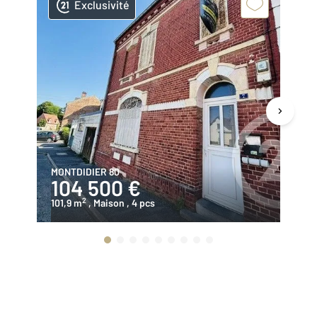
Exclusivité
MONTDIDIER 80
MO
104 500 €
1
2
101,9 m
, Maison
, 4 pcs
96