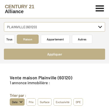
CENTURY 21
Alliance
PLAINVILLE (60120)
Tous
Maison
Appartement
Autres
Appliquer
Vente maison Plainville (60120)
1 annonce immobilière :
Trier par :
Date
Prix
Surface
Exclusivité
DPE