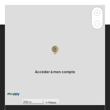
+
-
Parlons de vous, parlons biens
Votre compte :
Accéder à mon compte
500 m
©
Mappy