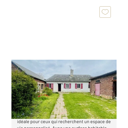
PLAINVILLE 60
2
106 m
, 4 pièces
Ref : 662
Maison à vendre
159 000 €
Découvrez cette maison à vendre à Plainville,
idéale pour ceux qui recherchent un espace de
vie personnalisé. Avec une surface habitable