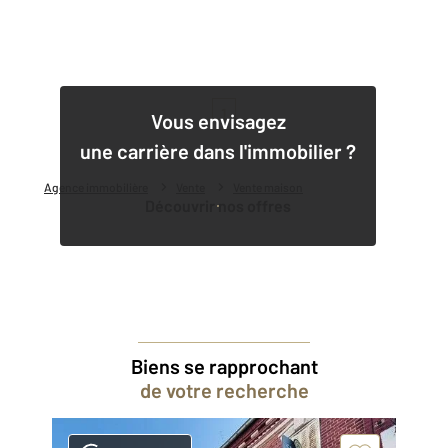
1
Vous envisagez
une carrière dans l'immobilier ?
Agence immobilière
Vente
Vente maison
Découvrir nos offres
Biens se rapprochant
de votre recherche