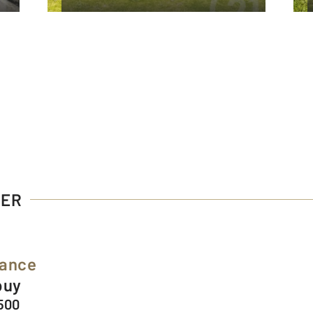
IER
iance
puy
0500