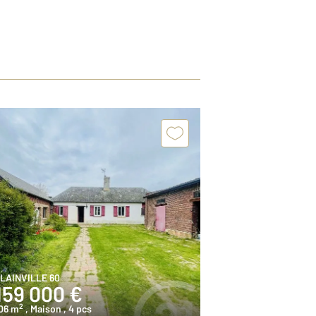
LAINVILLE 60
159 000 €
2
06 m
, Maison
, 4 pcs