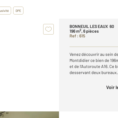
usivité
DPE
BONNEUIL LES EAUX 60
2
196 m
, 6 pièces
Ref : 615
Venez découvrir au sein 
Montdidier ce bien de 196m
et de l'Autoroute A16. Ce 
desservant deux bureaux, 
Voir 