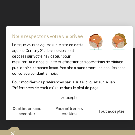
Parlons de vous, parlons biens
500 m
©
Mappy
Votre agence est notée
Achat
Location
Vente
Gestion
9,1
/
10
9,7/10