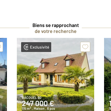
Biens se rapprochant
de votre recherche
Exclusivité
BACOUEL 60
P
247 000 €
2
115 m
, Maison
, 6 pcs
1