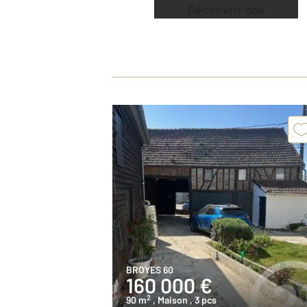
Découvrir nos
offres
BROYES 60
160 000 €
2
90 m
, Maison
, 3 pcs